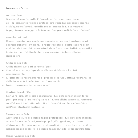
Informativa Privacy
Introduzione
Questa Informativa sulla Privacy descrive come raccogliamo,
utilizziamo, conserviamo e proteggiamo i tuoi dati personali quando
visiti questo sito web. Prendiamo seriamente la tua privacy e ci
impegniamo a proteggere le informazioni personali dei nostri utenti.
Raccolta dei Dati
Raccogliamo dati personali quando interagisci con il nostro sito, ad
esempio durante la visione, la registrazione o la compilazione di un
modulo. I dati raccolti possono includere il tuo nome, indirizzo e-mail, i
tuoi click e altri dettagli che possono variare in base alla tua
interazione.
Utilizzo dei Dati
Utilizziamo i tuoi dati personali per:
Comunicare con te, rispondere alle tue richieste e fornirti
aggiornamenti.
Migliorare la nostra offerta di prodotti e servizi, attraverso l'analisi
delle interazioni dei clienti con il nostro sito.
Inviarti comunicazioni promozionali.
Condivisione dei Dati
Non vendiamo, affittiamo o scambiamo i tuoi dati personali con terze
parti per scopi di marketing senza il tuo esplicito consenso. Potremmo
condividere i tuoi dati con fornitori di servizi terzi che ci assistono
nell'operatività del nostro sito.
Sicurezza dei Dati
Adottiamo misure di sicurezza per proteggere i tuoi dati personali da
accessi non autorizzati, uso improprio, divulgazione, perdita o
distruzione. Tuttavia, nessun sistema di sicurezza è impenetrabile, e
non possiamo garantire la sicurezza assoluta delle tue informazioni.
Conservazione dei Dati